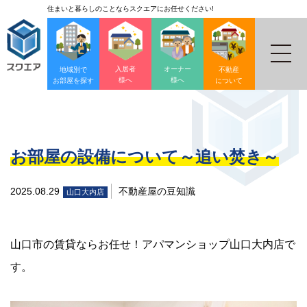
住まいと暮らしのことならスクエアにお任せください!
入居者
オーナー
地域別で
不動産
様へ
様へ
お部屋を探す
について
お部屋の設備について～追い焚き～
2025.08.29
不動産屋の豆知識
山口大内店
山口市の賃貸ならお任せ！アパマンショップ山口大内店で
す。