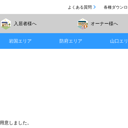
よくある質問
各種ダウンロ
入居者
様へ
オーナー
様へ
岩国エリア
防府エリア
山口エ
用意しました。