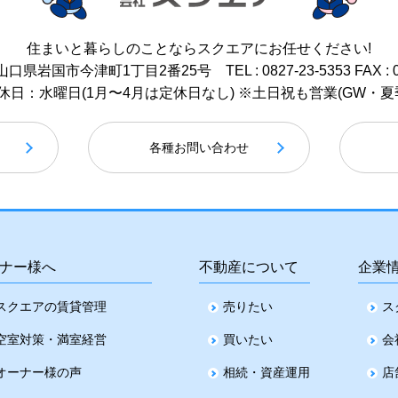
住まいと暮らしのことなら
スクエアにお任せください!
17 山口県岩国市今津町1丁目2番25号
TEL : 0827-23-5353
FAX : 
 / 定休日：水曜日(1月〜4月は定休日なし)
※土日祝も営業(GW・夏
各種お問い合わせ
ナー様へ
不動産について
企業
スクエアの賃貸管理
売りたい
ス
空室対策・満室経営
買いたい
会
オーナー様の声
相続・資産運用
店