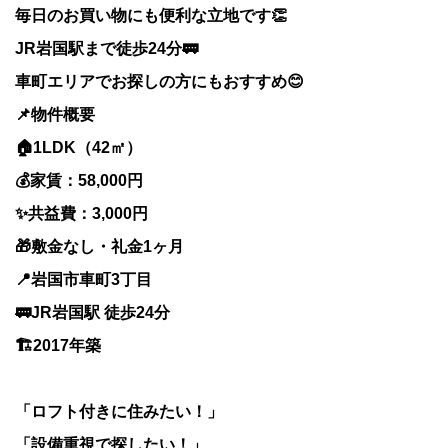
毎日のお買い物にも便利な立地です👏
JR岩国駅まで徒歩24分🚃
車町エリアでお探しの方にもおすすめ😊
📌物件概要
🏠1LDK（42㎡）
💰家賃：58,000円
✨共益費：3,000円
🎁敷金なし・礼金1ヶ月
📍岩国市車町3丁目
🚃JR岩国駅 徒歩24分
🏗️2017年築
「ロフト付きに住みたい！」
「設備重視で探したい！」