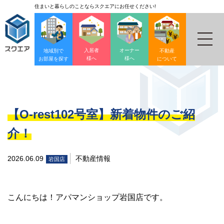
住まいと暮らしのことならスクエアにお任せください!
入居者
オーナー
地域別で
不動産
様へ
様へ
お部屋を探す
について
【O-rest102号室】新着物件のご紹
介！
2026.06.09
不動産情報
岩国店
こんにちは！アパマンショップ岩国店です。