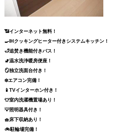
📶インターネット無料！
🍳IHクッキングヒーター付きシステムキッチン！
🛁追焚き機能付きバス！
🚽温水洗浄暖房便座！
🪞独立洗面台付き！
❄️エアコン完備！
📱TVインターホン付き！
👕室内洗濯機置場あり！
💡照明器具付き！
🧺床下収納あり！
🚲駐輪場完備！