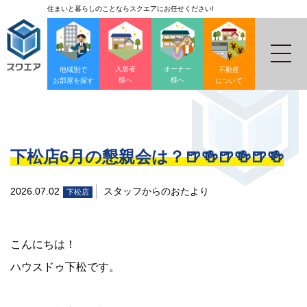
住まいと暮らしのことならスクエアにお任せください!
入居者
オーナー
地域別で
不動産
様へ
様へ
お部屋を探す
について
下松店6月の懇親会は？🍺🍻🍺🍻🍺🍻
2026.07.02
スタッフからのおたより
下松店
こんにちは！
ハウスドゥ下松です。