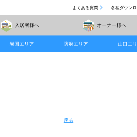
よくある質問
各種ダウンロ
入居者
様へ
オーナー
様へ
岩国エリア
防府エリア
山口エ
戻る