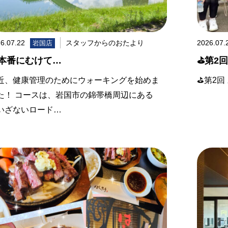
6.07.22
スタッフからのおたより
2026.07.
岩国店
本番にむけて…
⛳️第2回
近、健康管理のためにウォーキングを始めま
⛳️第2
た！ コースは、岩国市の錦帯橋周辺にある
いざないロード…