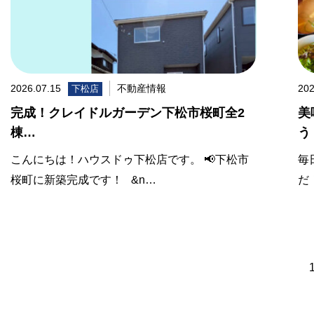
2026.07.15
不動産情報
202
下松店
完成！クレイドルガーデン下松市桜町全2
美
棟…
う
こんにちは！ハウスドゥ下松店です。 📢下松市
毎
桜町に新築完成です！ &n…
だ！