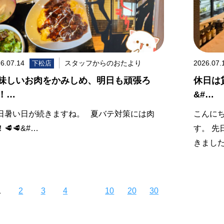
6.07.14
スタッフからのおたより
2026.07.
下松店
味しいお肉をかみしめ、明日も頑張ろ
休日は
！…
&#…
日暑い日が続きますね。 夏バテ対策には肉
こんに
🥩🥩&#…
す。 
きました
1
2
3
4
10
20
30