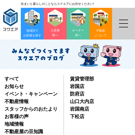
住まいと暮らしのことならスクエアにお任せください!
入居者
オーナー
地域別で
不動産
様へ
様へ
お部屋を探す
について
すべて
賃貸管理部
お知らせ
岩国店
イベント・キャンペーン
防府店
不動産情報
山口大内店
スタッフからのおたより
岩国南店
お客様の声
下松店
地域情報
不動産屋の豆知識