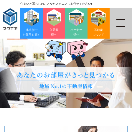
住まいと暮らしのことならスクエアにお任せください!
入居者
オーナー
地域別で
不動産
様へ
様へ
お部屋を探す
について