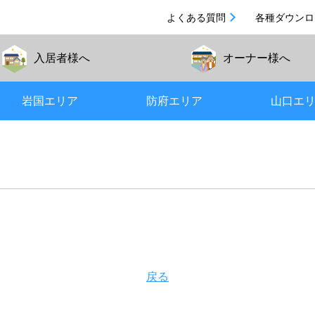
よくある質問
各種ダウンロ
入居者
様へ
オーナー
様へ
岩国エリア
防府エリア
山口エ
戻る