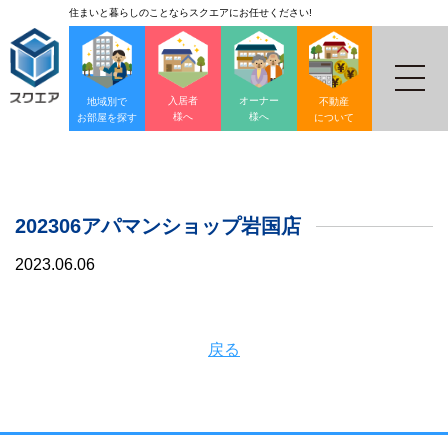
住まいと暮らしのことならスクエアにお任せください!
入居者
オーナー
地域別で
不動産
様へ
様へ
お部屋を探す
について
202306アパマンショップ岩国店
2023.06.06
戻る