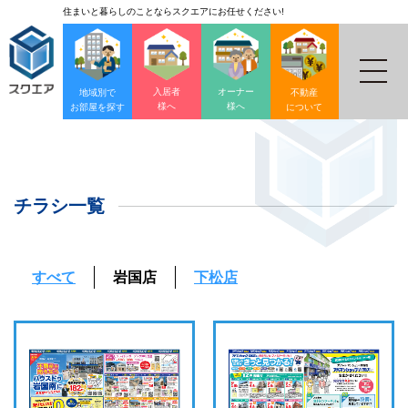
住まいと暮らしのことならスクエアにお任せください!
入居者
オーナー
地域別で
不動産
様へ
様へ
お部屋を探す
について
チラシ一覧
すべて
岩国店
下松店