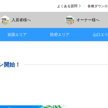
よくある質問
各種ダウンロ
入居者
様へ
オーナー
様へ
岩国エリア
防府エリア
山口エ
ン開始！