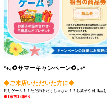
*+｡🌻サマーキャンペーン🌻｡+*
◆ご来店いただいた方に◆
釣りゲーム！！ただ釣るだけじゃない！？お菓子や日用品を
※1家族1回限り