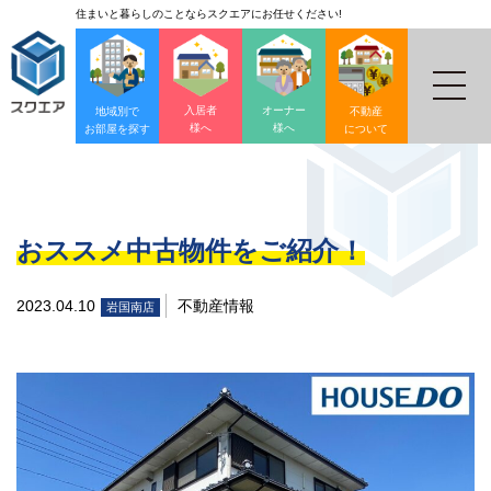
住まいと暮らしのことならスクエアにお任せください!
入居者
オーナー
地域別で
不動産
様へ
様へ
お部屋を探す
について
おススメ中古物件をご紹介！
2023.04.10
不動産情報
岩国南店