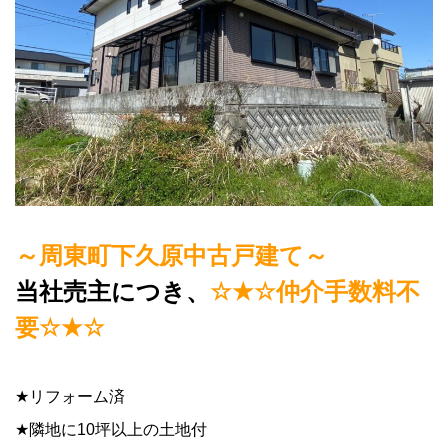
～周東町下久原中古戸建て～
当社売主につき、
☆★☆
仲介手数料不
要
☆★☆
★
リフォーム済
★
隣地に
10
坪以上の土地付