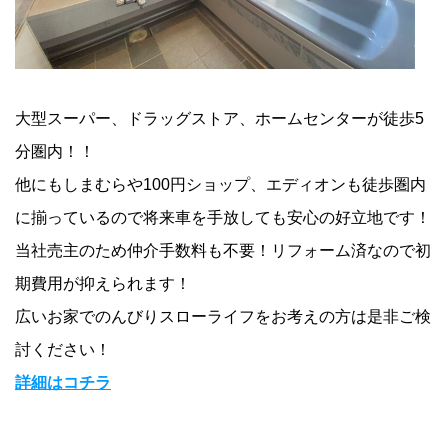
大型スーパー、ドラッグストア、ホームセンターが徒歩
5
分圏内！！
他にもしまむらや
100
円ショップ、エディオンも徒歩圏内
に揃っているので将来車を手放しても安心の好立地です！
当社売主のため仲介手数料も不要！リフォーム済なので初
期費用が抑えられます！
広いお家でのんびりスローライフをお考えの方は是非ご検
討ください！
詳細はコチラ