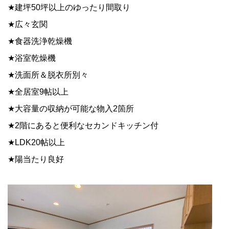
★
建坪
50
坪以上のゆったり間取り
★
広々玄関
★
食器洗浄乾燥機
★
浴室乾燥機
★
洗面所＆脱衣所別々
★
全居室
9
帖以上
★
大容量の収納が可能な物入
2
箇所
★
2
階にあると便利なセカンドキッチン付
★
LDK20
帖以上
★
陽当たり良好