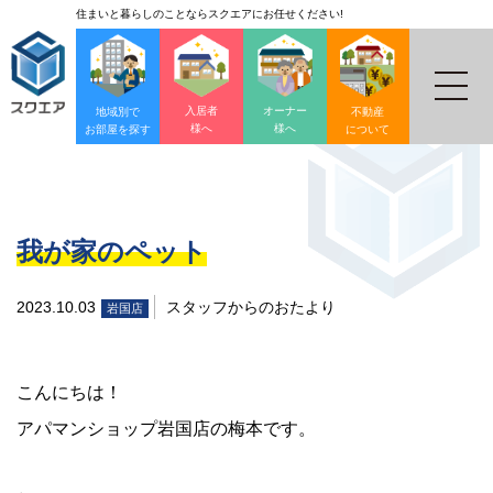
住まいと暮らしのことならスクエアにお任せください!
入居者
オーナー
地域別で
不動産
様へ
様へ
お部屋を探す
について
我が家のペット
2023.10.03
スタッフからのおたより
岩国店
こんにちは！
アパマンショップ岩国店の梅本です。