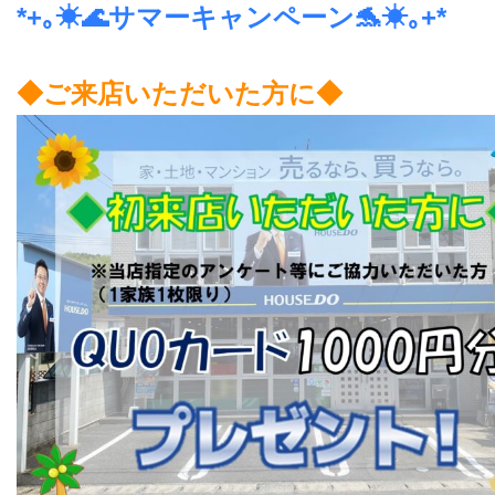
*+｡☀🌊サマーキャンペーン🐬☀｡+*
◆ご来店いただいた方に◆