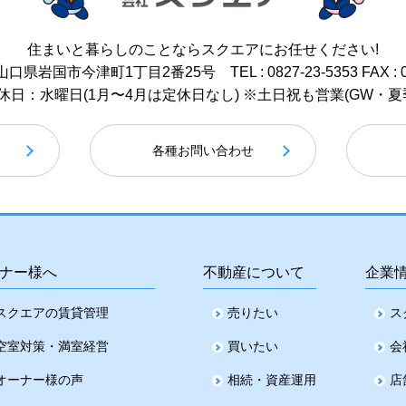
住まいと暮らしのことなら
スクエアにお任せください!
17 山口県岩国市今津町1丁目2番25号
TEL : 0827-23-5353
FAX : 
 / 定休日：水曜日(1月〜4月は定休日なし)
※土日祝も営業(GW・夏
各種お問い合わせ
ナー様へ
不動産について
企業
スクエアの賃貸管理
売りたい
ス
空室対策・満室経営
買いたい
会
オーナー様の声
相続・資産運用
店