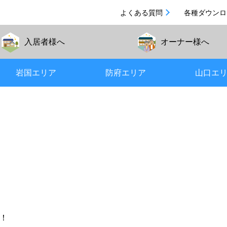
よくある質問
各種ダウンロ
入居者
様へ
オーナー
様へ
岩国エリア
防府エリア
山口エ
！