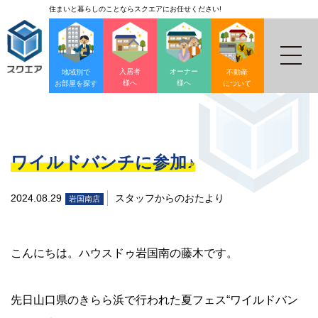
住まいと暮らしのことならスクエアにお任せください!
入居者
オーナー
地域別で
不動産
様へ
様へ
お部屋を探す
について
ワイルドバンチに参加♪
2024.08.29
スタッフからのおたより
岩国南店
こんにちは。ハウスドゥ岩国南の藤木です。
先日山口県のきらら浜で行われた夏フェス“ワイルドバン