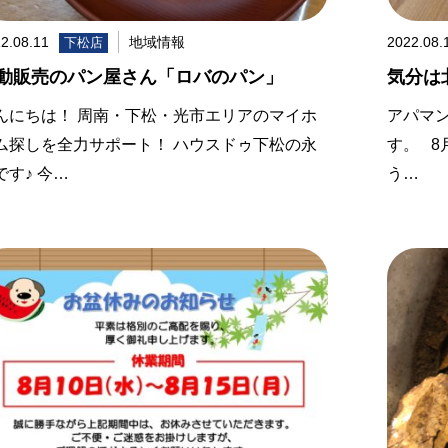
2.08.11
地域情報
2022.08.
下松店
動販売のパン屋さん「ロバのパン」
気分は
んにちは！ 周南・下松・光市エリアのマイホ
アパマ
ム探しを全力サポート！ ハウスドゥ下松の永
す。 
です♪ 今…
う…