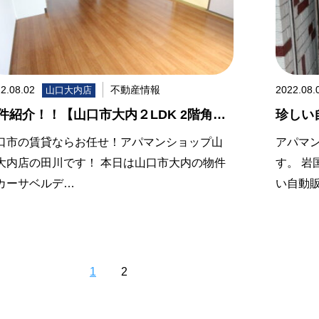
2.08.02
不動産情報
2022.08.
山口大内店
件紹介！！【山口市大内２LDK 2階角…
珍しい
口市の賃貸ならお任せ！アパマンショップ山
アパマ
大内店の田川です！ 本日は山口市大内の物件
す。 
カーサベルデ…
い自動
1
2