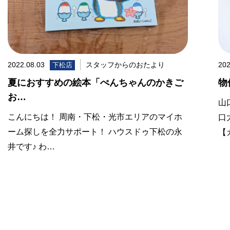
2022.08.03
スタッフからのおたより
202
下松店
夏におすすめの絵本「ぺんちゃんのかきご
物
お…
山
こんにちは！ 周南・下松・光市エリアのマイホ
口
ーム探しを全力サポート！ ハウスドゥ下松の永
【
井です♪ わ…